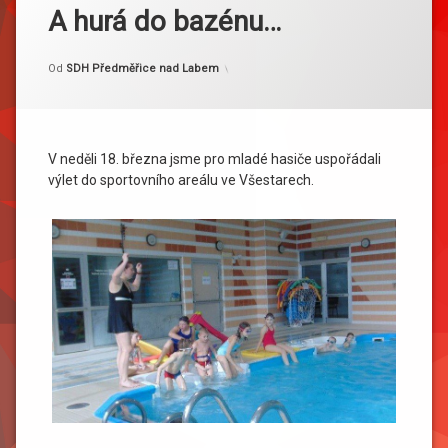
A hurá do bazénu…
Kategorie:
Publikováno
Aktualizováno
18. 3. 2018
23. 3. 2018
Akce
Od
SDH Předměřice nad Labem
V neděli 18. března jsme pro mladé hasiče uspořádali
výlet do sportovního areálu ve Všestarech.