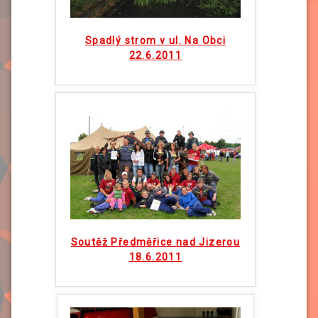
Spadlý strom v ul. Na Obci
22.6.2011
Soutěž Předměřice nad Jizerou
18.6.2011