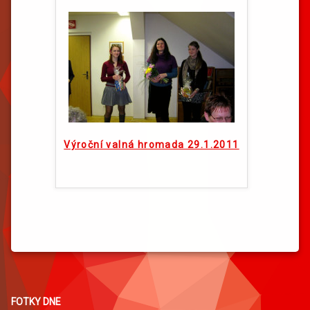
Výroční valná hromada 29.1.2011
FOTKY DNE