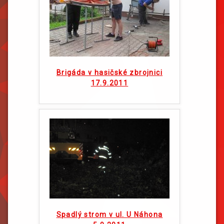
Brigáda v hasičské zbrojnici
17.9.2011
Spadlý strom v ul. U Náhona