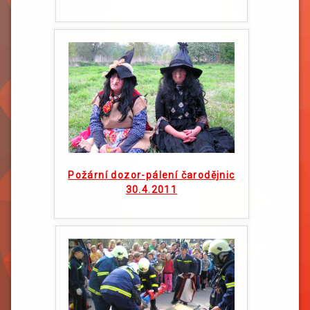
Požární dozor-pálení čarodějnic
30.4.2011