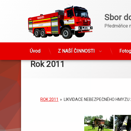
Sbor d
Předměřice 
Přejít
Úvod
Z NAŠÍ ČINNOSTI
Fotog
k
obsahu
Rok 2011
webu
ROK 2011
»
LIKVIDACE NEBEZPEČNÉHO HMYZU 2