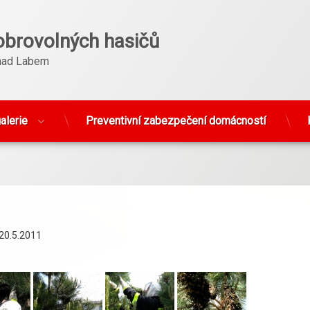
obrovolných hasičů
nad Labem
alerie
Preventivní zabezpečení domácností
0.5.2011