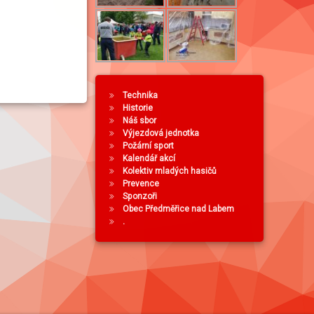
Technika
Historie
Náš sbor
Výjezdová jednotka
Požární sport
Kalendář akcí
Kolektiv mladých hasičů
Prevence
Sponzoři
Obec Předměřice nad Labem
.