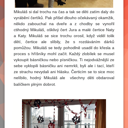
Mikuláš si dal trochu na čas a tak se děti zatím daly do
vyrábění čertíků. Pak přišel dlouho očekávaný okamžik,
někdo zabouchal na dveře a z chodby se vynořil
ctihodný Mikuláš, ošklivý čert Jura a malé čertice Naty
a Katy. Mikuláš se sice trochu orosil, když viděl tolik
dětí, čertice ale slíbily, že s rozdáváním dárků
pomůžou. Mikuláš se tedy pohodlně usadil do křesla a
proces s hříšníky mohl začít. Každý zlobílek se musel
vykoupit básničkou nebo písničkou. Ti nejodvážnější ze
sebe vyklopili básničku ani nemrkli, byli ale i tací, kteří
ze strachu nevydali ani hlásku. Čerticím se to sice moc
nelíbilo, hodný Mikuláš ale všechny děti obdaroval
balíčkem plným dobrot.