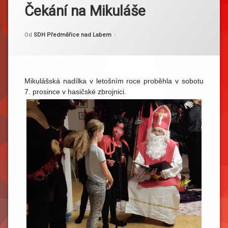
Čekání na Mikuláše
Kategorie:
Publikováno
Aktualizováno
7. 12. 2019
15. 12. 2019
Akce
Od
SDH Předměřice nad Labem
Mikulášská nadílka v letošním roce proběhla v sobotu
7. prosince v hasičské zbrojnici.