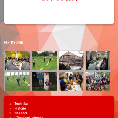
FOTKY DNE
Technika
Historie
Náš sbor