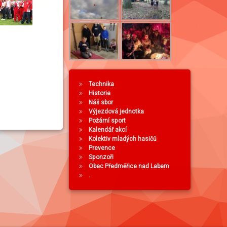
Technika
Historie
Náš sbor
Výjezdová jednotka
Požární sport
Kalendář akcí
Kolektiv mladých hasičů
Prevence
Sponzoři
Obec Předměřice nad Labem
.