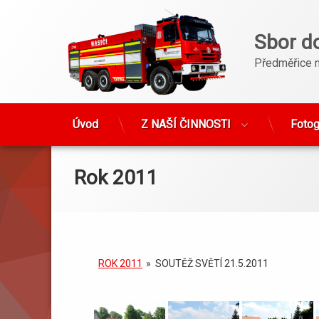
Sbor d
Předměřice 
Úvod
Z NAŠÍ ČINNOSTI
Fotog
Přejít
k
obsahu
Rok 2011
webu
ROK 2011
»
SOUTĚŽ SVĚTÍ 21.5.2011