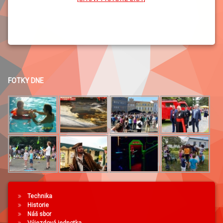
FOTKY DNE
Technika
Historie
Náš sbor