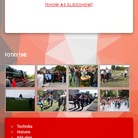
[SHOW AS SLIDESHOW]
FOTKY DNE
Technika
Historie
Náš sbor