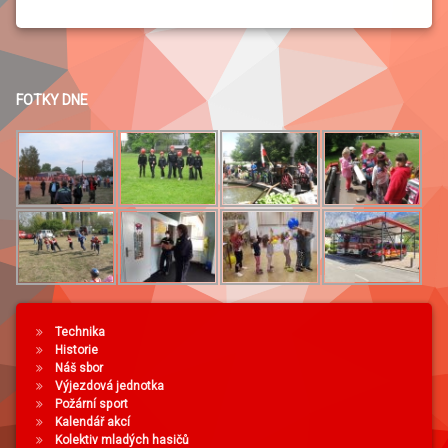
FOTKY DNE
Technika
Historie
Náš sbor
Výjezdová jednotka
Požární sport
Kalendář akcí
Kolektiv mladých hasičů