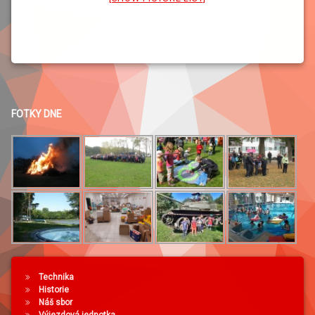
FOTKY DNE
Technika
Historie
Náš sbor