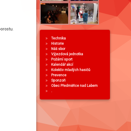
porostu.
Technika
Historie
Náš sbor
Výjezdová jednotka
Požární sport
Kalendář akcí
Kolektiv mladých hasičů
Prevence
Sponzoři
Obec Předměřice nad Labem
.