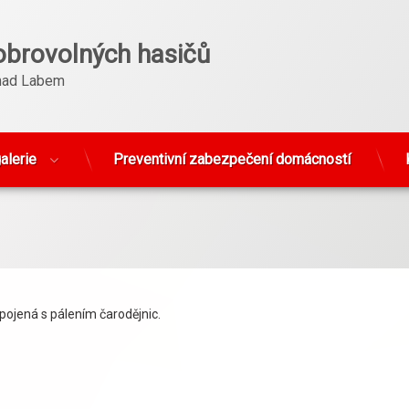
obrovolných hasičů
nad Labem
alerie
Preventivní zabezpečení domácností
spojená s pálením čarodějnic.