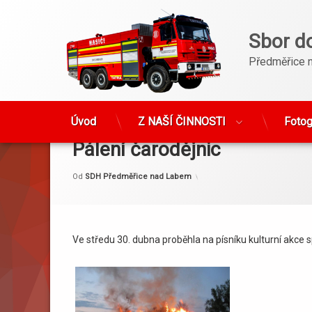
Sbor d
Předměřice 
Přejít
k
Úvod
Z NAŠÍ ČINNOSTI
Fotog
obsahu
Pálení čarodějnic
webu
Kategorie:
Publikováno
Aktualizováno
1. 5. 2014
23. 5. 2014
Akce
Od
SDH Předměřice nad Labem
Ve středu 30. dubna proběhla na písníku kulturní akce 