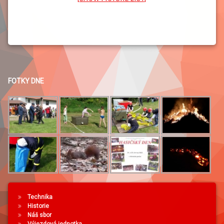
FOTKY DNE
Technika
Historie
Náš sbor