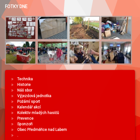
FOTKY DNE
Technika
Historie
Náš sbor
Výjezdová jednotka
Požární sport
Kalendář akcí
Kolektiv mladých hasičů
Prevence
Sponzoři
Obec Předměřice nad Labem
.