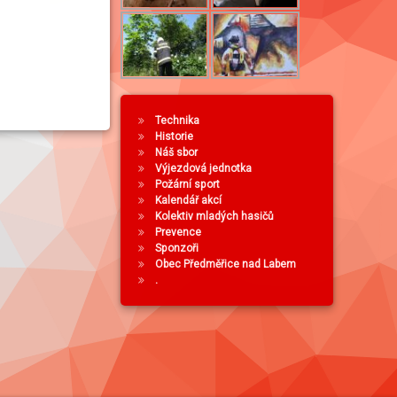
Technika
Historie
Náš sbor
Výjezdová jednotka
Požární sport
Kalendář akcí
Kolektiv mladých hasičů
Prevence
Sponzoři
Obec Předměřice nad Labem
.