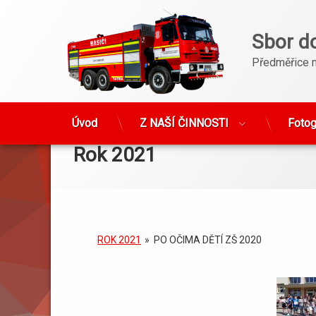
Sbor d
Předměřice 
Přejít
Úvod
Z NAŠÍ ČINNOSTI
Fotog
k
obsahu
Rok 2021
webu
ROK 2021
»
PO OČIMA DĚTÍ ZŠ 2020