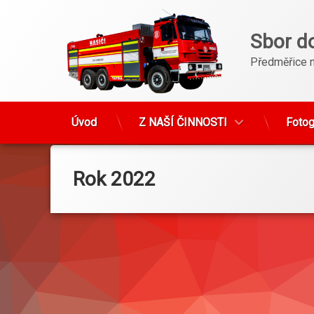
Sbor d
Předměřice 
Úvod
Z NAŠÍ ČINNOSTI
Fotog
Přejít
k
obsahu
Rok 2022
webu