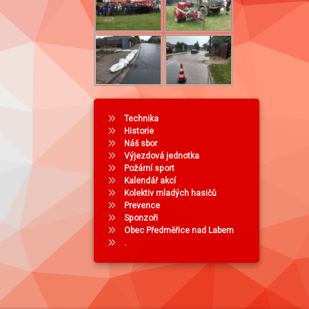
Technika
Historie
Náš sbor
Výjezdová jednotka
Požární sport
Kalendář akcí
Kolektiv mladých hasičů
Prevence
Sponzoři
Obec Předměřice nad Labem
.