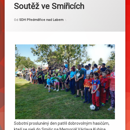
Soutěž ve Smiřicích
Kategorie:
Publikováno
Aktualizováno
14. 6. 2025
20. 6. 2025
Akce
Od
SDH Předměřice nad Labem
Sobotní prosluněný den patřil dobrovolným hasičům,
kteří se sjeli do Smiřic na Memoriál Václava Kubína.