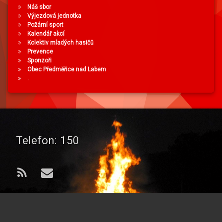
Náš sbor
Výjezdová jednotka
Požární sport
Kalendář akcí
Kolektiv mladých hasičů
Prevence
Sponzoři
Obec Předměřice nad Labem
.
Telefon:
150
RSS
E-mail
© 2026 od
Sbor dobrovolných hasičů
. Všechna práva vyhrazena..