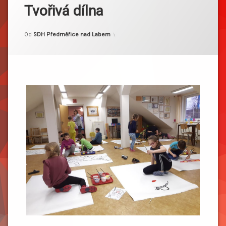
Tvořivá dílna
Kategorie:
Publikováno
Aktualizováno
14. 2. 2024
16. 2. 2024
Akce
Od
SDH Předměřice nad Labem