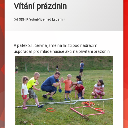
Vítání prázdnin
Kategorie:
Publikováno
Aktualizováno
21. 6. 2019
14. 7. 2019
Akce
Od
SDH Předměřice nad Labem
V pátek 21. června jsme na hřišti pod nádražím
uspořádali pro mladé hasiče akci na přivítání prázdnin.