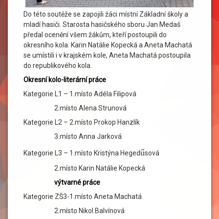
Do této soutěže se zapojili žáci místní Základní školy a
mladí hasiči. Starosta hasičského sboru Jan Medaš
předal ocenění všem žákům, kteří postoupili do
okresního kola. Karin Natálie Kopecká a Aneta Machatá
se umístili i v krajském kole, Aneta Machatá postoupila
do republikového kola.
Okresní kolo-literární práce
Kategorie L1 – 1.místo Adéla Filipová
2.místo Alena Strunová
Kategorie L2 – 2.místo Prokop Hanzlík
3.místo Anna Jarková
ű
Kategorie L3 – 1.místo Kristýna Heged
sová
2.místo Karin Natálie Kopecká
výtvarné práce
Kategorie ZŠ3-1.místo Aneta Machatá
2.místo Nikol Balvínová