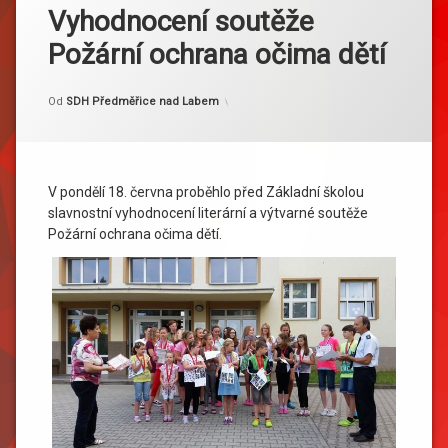
Vyhodnocení soutěže
Požární ochrana očima dětí
Kategorie:
Publikováno
Aktualizováno
19. 6. 2018
21. 6. 2018
Akce
Od
SDH Předměřice nad Labem
V pondělí 18. června proběhlo před Základní školou
slavnostní vyhodnocení literární a výtvarné soutěže
Požární ochrana očima dětí.