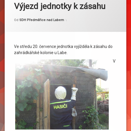
Výjezd jednotky k zásahu
Kategorie:
Publikováno
Aktualizováno
20. 7. 2016
21. 7. 2016
Akce
Od
SDH Předměřice nad Labem
Ve středu 20. července jednotka vyjížděla k zásahu do
zahrádkářské kolonie u Labe.
V