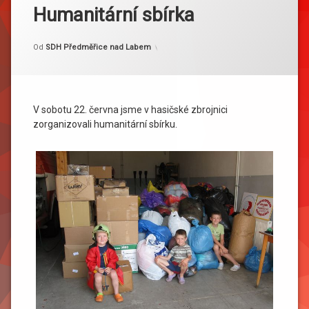
Humanitární sbírka
Kategorie:
Publikováno
Aktualizováno
22. 6. 2013
1. 7. 2013
Akce
Od
SDH Předměřice nad Labem
V sobotu 22. června jsme v hasičské zbrojnici
zorganizovali humanitární sbírku.