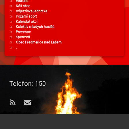
Historie
Náš sbor
Výjezdová jednotka
Požární sport
Kalendář akcí
Kolektiv mladých hasičů
Prevence
Sponzoři
Obec Předměřice nad Labem
.
Telefon:
150
RSS
E-mail
© 2026 od
Sbor dobrovolných hasičů
. Všechna práva vyhrazena..