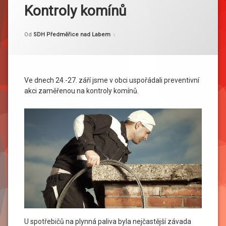
Kontroly komínů
Kategorie:
Publikováno
Aktualizováno
27. 9. 2020
4. 10. 2020
Akce
Od
SDH Předměřice nad Labem
Ve dnech 24.-27. září jsme v obci uspořádali preventivní
akci zaměřenou na kontroly komínů.
U spotřebičů na plynná paliva byla nejčastější závada