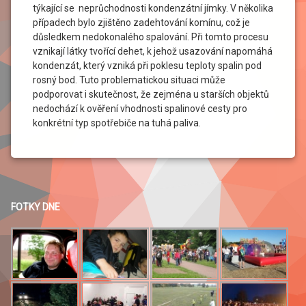
týkající se neprůchodnosti kondenzátní jímky. V několika
případech bylo zjištěno zadehtování komínu, což je
důsledkem nedokonalého spalování. Při tomto procesu
vznikají látky tvořící dehet, k jehož usazování napomáhá
kondenzát, který vzniká při poklesu teploty spalin pod
rosný bod. Tuto problematickou situaci může
podporovat i skutečnost, že zejména u starších objektů
nedochází k ověření vhodnosti spalinové cesty pro
konkrétní typ spotřebiče na tuhá paliva.
FOTKY DNE