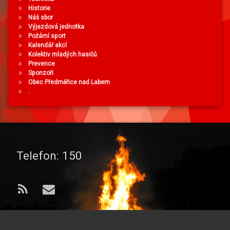
Historie
Náš sbor
Výjezdová jednotka
Požární sport
Kalendář akcí
Kolektiv mladých hasičů
Prevence
Sponzoři
Obec Předměřice nad Labem
.
Telefon:
150
RSS
E-mail
© 2026 od
Sbor dobrovolných hasičů
. Všechna práva vyhrazena..