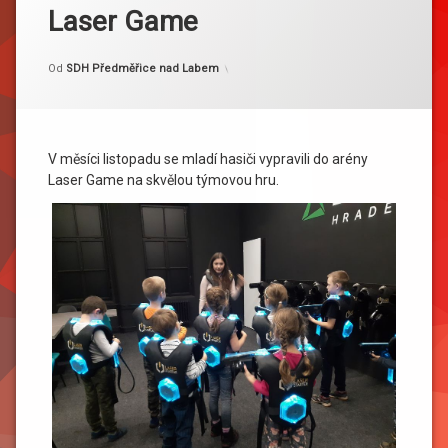
Laser Game
Kategorie:
Publikováno
Aktualizováno
15. 11. 2021
17. 11. 2021
Akce
Od
SDH Předměřice nad Labem
V měsíci listopadu se mladí hasiči vypravili do arény
Laser Game na skvělou týmovou hru.