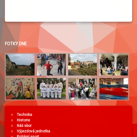
FOTKY DNE
Technika
Historie
Náš sbor
Výjezdová jednotka
Požární sport