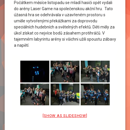
Počátkem měsíce listopadu se mladí hasiči opět vydali
do arény Laser Game na společenskou akční hru. Tato
úžasná hra se odehrávala v uzavřeném prostoru s
uměle vytvořenými překážkami za doprovodu
speciálních hudebních a světelných efektů. Děti měly za
úkol získat co nejvíce bodů zásahem protihráčů. V
tajemném labyrintu arény si všichni užili spoustu zábavy
a napětí.
[SHOW AS SLIDESHOW]