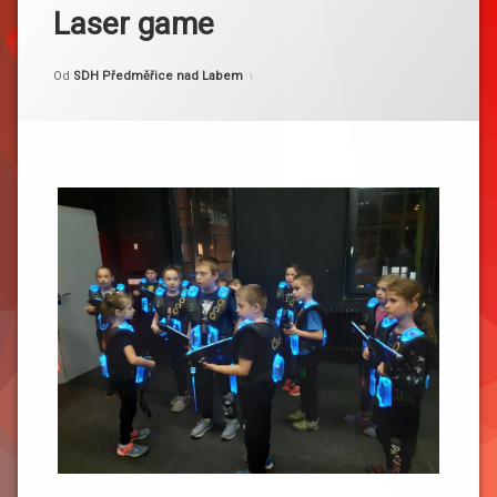
Laser game
Kategorie:
Publikováno
Aktualizováno
8. 11. 2023
10. 11. 2023
Akce
Od
SDH Předměřice nad Labem