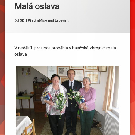
Malá oslava
Kategorie:
Publikováno
Aktualizováno
1. 12. 2013
2. 12. 2013
Akce
Od
SDH Předměřice nad Labem
V neděli 1. prosince proběhla v hasičské zbrojnici malá
oslava.