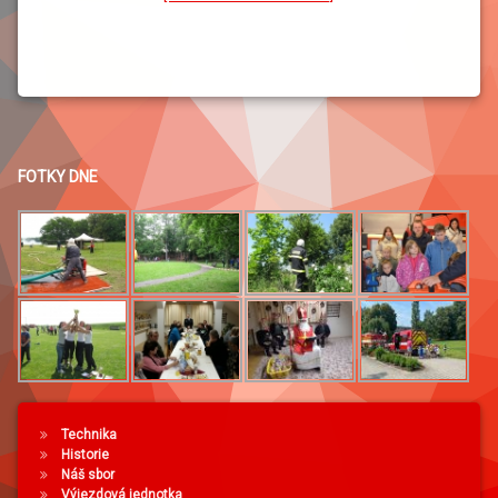
FOTKY DNE
Technika
Historie
Náš sbor
Výjezdová jednotka