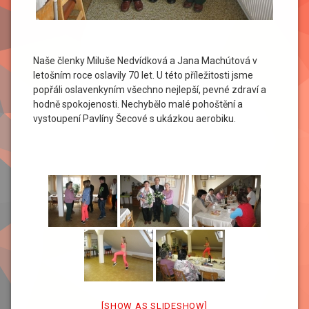
Naše členky Miluše Nedvídková a Jana Machútová v
letošním roce oslavily 70 let. U této příležitosti jsme
popřáli oslavenkyním všechno nejlepší, pevné zdraví a
hodně spokojenosti. Nechybělo malé pohoštění a
vystoupení Pavlíny Šecové s ukázkou aerobiku.
[SHOW AS SLIDESHOW]