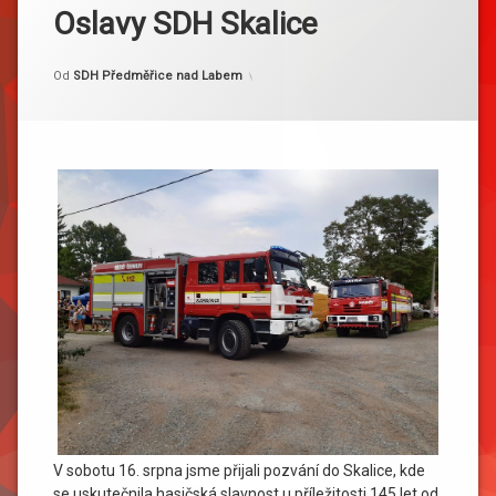
Oslavy SDH Skalice
Kategorie:
Publikováno
Aktualizováno
16. 8. 2025
20. 8. 2025
Akce
Od
SDH Předměřice nad Labem
V sobotu 16. srpna jsme přijali pozvání do Skalice, kde
se uskutečnila hasičská slavnost u příležitosti 145 let od