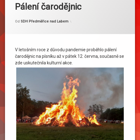
Pálení čarodějnic
Kategorie:
Publikováno
Aktualizováno
13. 6. 2020
15. 6. 2020
Akce
Od
SDH Předměřice nad Labem
V letošním roce z důvodu pandemie proběhlo pálení
čarodějnic na písníku až v pátek 12. června, současně se
zde uskutečnila kulturní akce.