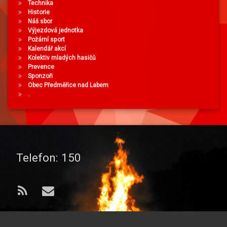
Technika
Historie
Náš sbor
Výjezdová jednotka
Požární sport
Kalendář akcí
Kolektiv mladých hasičů
Prevence
Sponzoři
Obec Předměřice nad Labem
.
Telefon:
150
RSS
E-mail
© 2026 od
Sbor dobrovolných hasičů
. Všechna práva vyhrazena..