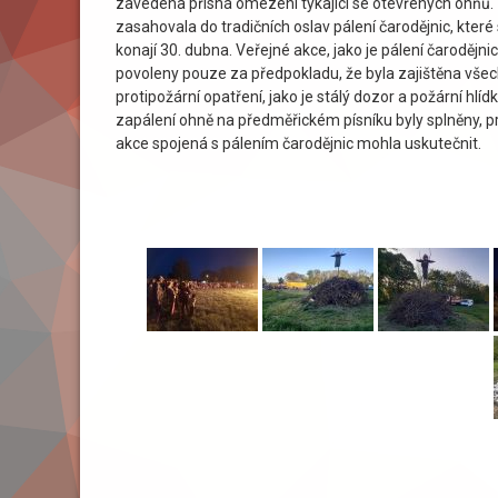
zavedena přísná omezení týkající se otevřených ohňů. 
zasahovala do tradičních oslav pálení čarodějnic, kter
konají 30. dubna. Veřejné akce, jako je pálení čarodějni
povoleny pouze za předpokladu, že byla zajištěna vše
protipožární opatření, jako je stálý dozor a požární hlí
zapálení ohně na předměřickém písníku byly splněny, pr
akce spojená s pálením čarodějnic mohla uskutečnit.