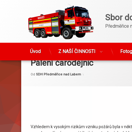
Sbor d
Předměřice 
Přejít
k
Úvod
Z NAŠÍ ČINNOSTI
Fotog
obsahu
Pálení čarodějnic
webu
Kategorie:
Publikováno
Aktualizováno
1. 5. 2024
15. 5. 2024
Akce
Od
SDH Předměřice nad Labem
Vzhledem k vysokým rizikům vzniku požárů byla v někt