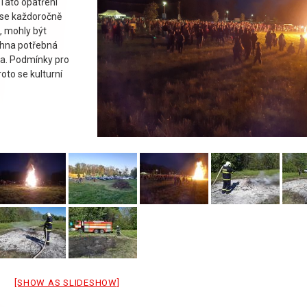
Tato opatření
é se každoročně
c, mohly být
chna potřebná
dka. Podmínky pro
oto se kulturní
[SHOW AS SLIDESHOW]