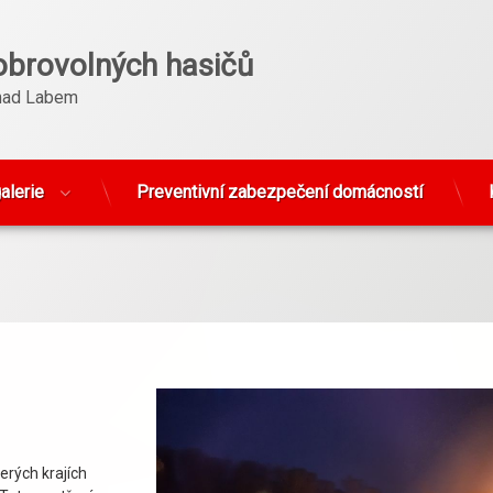
obrovolných hasičů
nad Labem
alerie
Preventivní zabezpečení domácností
erých krajích