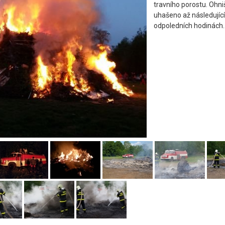
travního porostu. Ohni
uhašeno až následující
odpoledních hodinách.