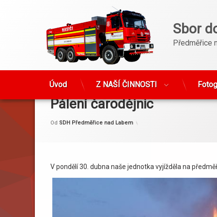
Sbor d
Předměřice 
Přejít
k
Úvod
Z NAŠÍ ČINNOSTI
Fotog
obsahu
Pálení čarodějnic
webu
Kategorie:
Publikováno
Aktualizováno
1. 5. 2018
6. 5. 2018
Akce
Od
SDH Předměřice nad Labem
V pondělí 30. dubna naše jednotka vyjížděla na předměři