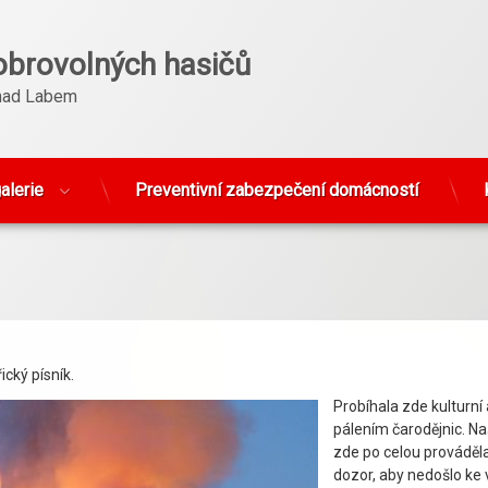
obrovolných hasičů
nad Labem
alerie
Preventivní zabezpečení domácností
cký písník.
Probíhala zde kulturní
pálením čarodějnic. N
zde po celou prováděl
dozor, aby nedošlo ke 