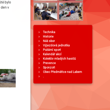
ště bylo
 den v
Technika
Historie
Náš sbor
Výjezdová jednotka
Požární sport
Kalendář akcí
Kolektiv mladých hasičů
Prevence
Sponzoři
Obec Předměřice nad Labem
.