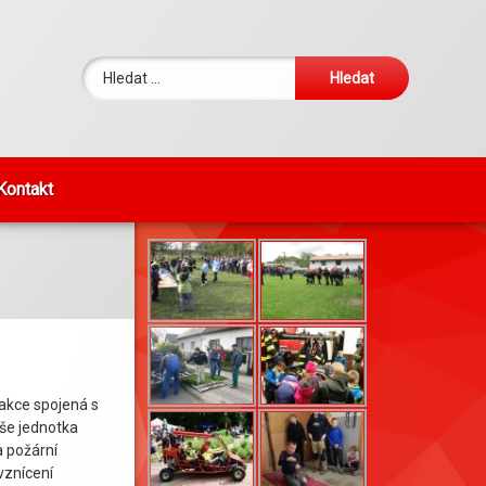
Vyhledávání
Kontakt
FOTKY DNE
 akce spojená s
aše jednotka
a požární
vznícení