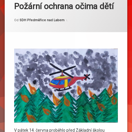
Požární ochrana očima dětí
Kategorie:
Publikováno
Aktualizováno
14. 6. 2024
25. 6. 2024
Akce
Od
SDH Předměřice nad Labem
V pátek 14. června proběhlo před Základní školou