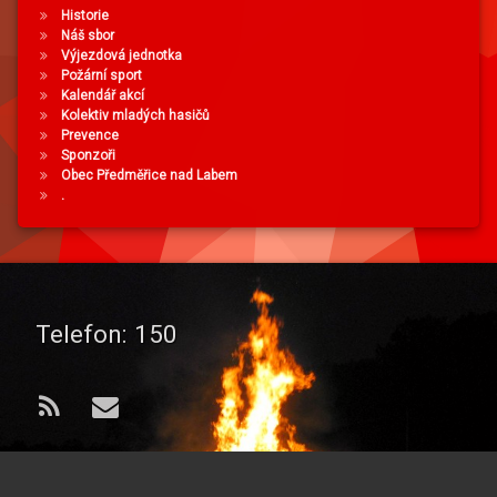
Historie
Náš sbor
Výjezdová jednotka
Požární sport
Kalendář akcí
Kolektiv mladých hasičů
Prevence
Sponzoři
Obec Předměřice nad Labem
.
Telefon:
150
RSS
E-mail
© 2026 od
Sbor dobrovolných hasičů
. Všechna práva vyhrazena..