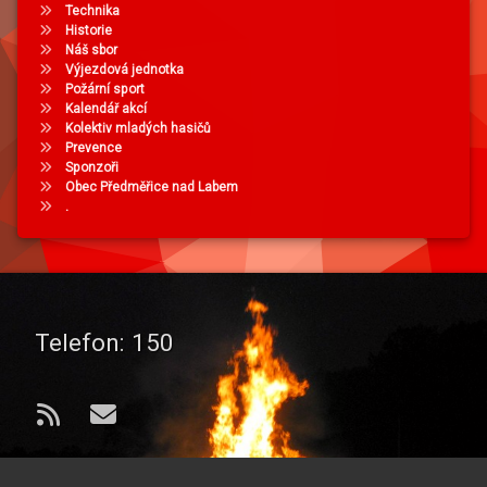
Technika
Historie
Náš sbor
Výjezdová jednotka
Požární sport
Kalendář akcí
Kolektiv mladých hasičů
Prevence
Sponzoři
Obec Předměřice nad Labem
.
Telefon:
150
RSS
E-mail
© 2026 od
Sbor dobrovolných hasičů
. Všechna práva vyhrazena..