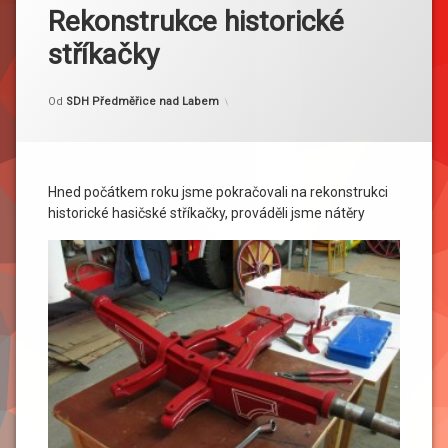
Rekonstrukce historické
stříkačky
Kategorie:
Publikováno
Aktualizováno
3. 1. 2012
25. 3. 2013
Akce
Od
SDH Předměřice nad Labem
Hned počátkem roku jsme pokračovali na rekonstrukci
historické hasičské stříkačky, prováděli
jsme nátěry