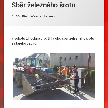
Sběr železného šrotu
Kategorie:
Publikováno
Aktualizováno
21. 4. 2018
25. 4. 2018
Akce
Od
SDH Předměřice nad Labem
V sobotu 21.dubna proběhl v obci sběr železného šrotu
a starého papíru.