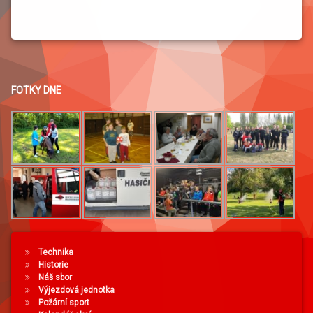
FOTKY DNE
Technika
Historie
Náš sbor
Výjezdová jednotka
Požární sport