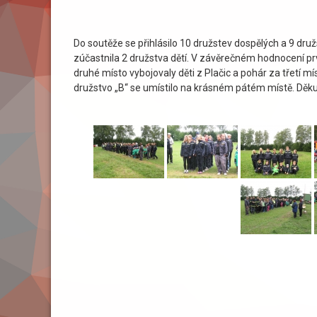
Do soutěže se přihlásilo 10 družstev dospělých a 9 dru
zúčastnila 2 družstva dětí. V závěrečném hodnocení pr
druhé místo vybojovaly děti z Plačic a pohár za třetí m
družstvo „B“ se umístilo na krásném pátém místě. Dě