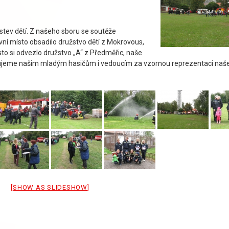
žstev dětí. Z našeho sboru se soutěže
vní místo obsadilo družstvo dětí z Mokrovous,
ísto si odvezlo družstvo „A“ z Předměřic, naše
kujeme našim mladým hasičům i vedoucím za vzornou reprezentaci naš
[SHOW AS SLIDESHOW]