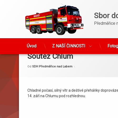
Sbor d
Předměřice 
Přejít
k
Úvod
Z NAŠÍ ČINNOSTI
Fotog
obsahu
Soutěž Chlum
webu
Kategorie:
Publikováno
Aktualizováno
14. 9. 2013
14. 9. 2013
Akce
Od
SDH Předměřice nad Labem
Chladné počasí, silný vítr a deštivé přeháňky doprováz
14. září na Chlumu pod rozhlednou.