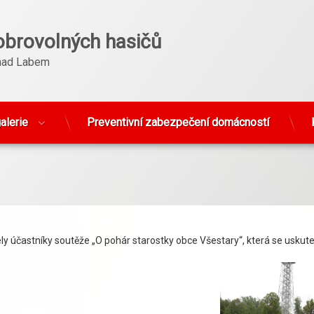
obrovolných hasičů
nad Labem
alerie
Preventivní zabezpečení domácností
ely účastníky soutěže „O pohár starostky obce Všestary“, která se uskute