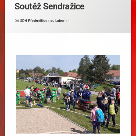
Soutěž Sendražice
Kategorie:
Publikováno
Aktualizováno
20. 5. 2023
18. 7. 2023
Akce
Od
SDH Předměřice nad Labem