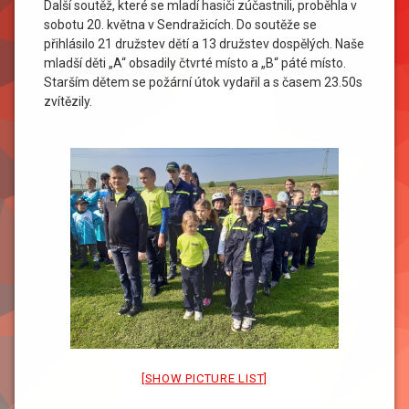
Další soutěž, které se mladí hasiči zúčastnili, proběhla v
sobotu 20. května v Sendražicích. Do soutěže se
přihlásilo 21 družstev dětí a 13 družstev dospělých. Naše
mladší děti „A“ obsadily čtvrté místo a „B“ páté místo.
Starším dětem se požární útok vydařil a s časem 23.50s
zvítězily.
[SHOW PICTURE LIST]