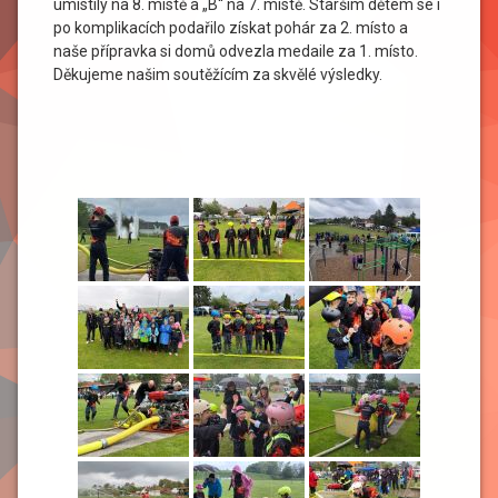
umístily na 8. místě a „B“ na 7. místě. Starším dětem se i
po komplikacích podařilo získat pohár za 2. místo a
naše přípravka si domů odvezla medaile za 1. místo.
Děkujeme našim soutěžícím za skvělé výsledky.