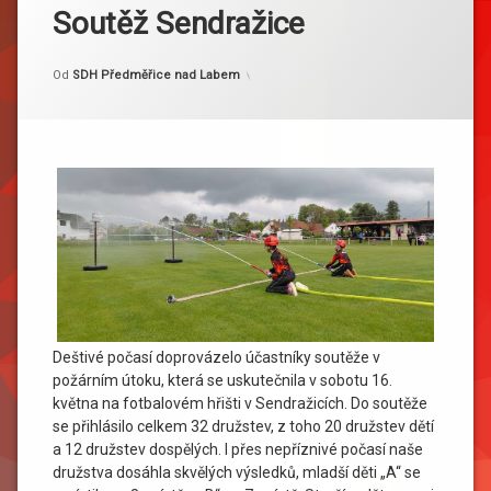
Soutěž Sendražice
Kategorie:
Publikováno
Aktualizováno
17. 5. 2026
19. 5. 2026
Akce
Od
SDH Předměřice nad Labem
Deštivé počasí doprovázelo účastníky soutěže v
požárním útoku, která se uskutečnila v sobotu 16.
května na fotbalovém hřišti v Sendražicích. Do soutěže
se přihlásilo celkem 32 družstev, z toho 20 družstev dětí
a 12 družstev dospělých. I přes nepříznivé počasí naše
družstva dosáhla skvělých výsledků, mladší děti „A“ se