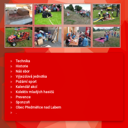
Technika
Historie
Náš sbor
Výjezdová jednotka
Požární sport
Kalendář akcí
Kolektiv mladých hasičů
Prevence
Sponzoři
Obec Předměřice nad Labem
.