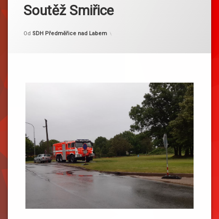
Soutěž Smiřice
Kategorie:
Publikováno
Aktualizováno
1. 6. 2024
1. 6. 2024
Akce
Od
SDH Předměřice nad Labem