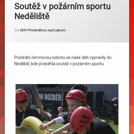
Soutěž v požárním sportu
Neděliště
Kategorie:
Publikováno
Aktualizováno
24. 6. 2017
27. 6. 2017
Akce
Od
SDH Předměřice nad Labem
Poslední červnovou sobotu se naše děti vypravily do
Nedělišť, kde proběhla soutěž v požárním sportu.