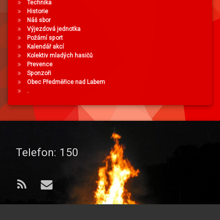
Technika
Historie
Náš sbor
Výjezdová jednotka
Požární sport
Kalendář akcí
Kolektiv mladých hasičů
Prevence
Sponzoři
Obec Předměřice nad Labem
.
Telefon:
150
RSS
E-mail
© 2026 od
Sbor dobrovolných hasičů
. Všechna práva vyhrazena..