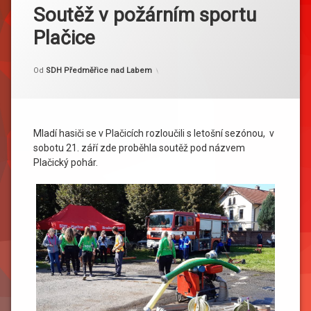
Soutěž v požárním sportu
Plačice
Kategorie:
Publikováno
Aktualizováno
21. 9. 2019
25. 9. 2019
Akce
Od
SDH Předměřice nad Labem
Mladí hasiči se v Plačicích rozloučili s letošní sezónou, v
sobotu 21. září zde proběhla soutěž pod názvem
Plačický pohár.