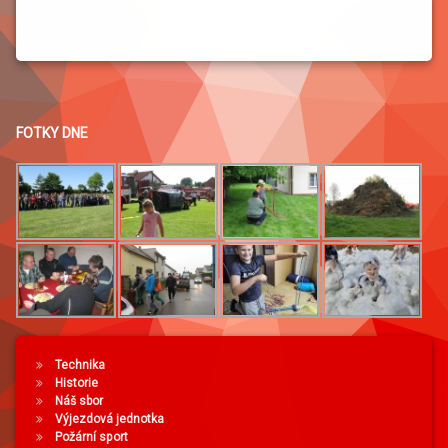
FOTKY DNE
Technika
Historie
Náš sbor
Výjezdová jednotka
Požární sport