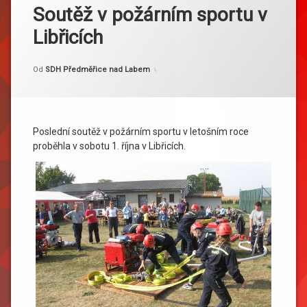
Soutěž v požárním sportu v
Libřicích
Kategorie:
Publikováno
Aktualizováno
1. 10. 2016
2. 10. 2016
Akce
Od
SDH Předměřice nad Labem
Poslední soutěž v požárním sportu v letošním roce
proběhla v sobotu 1. října v Libřicích.