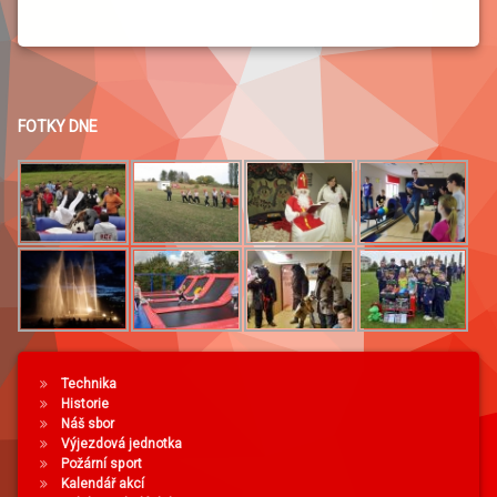
FOTKY DNE
Technika
Historie
Náš sbor
Výjezdová jednotka
Požární sport
Kalendář akcí