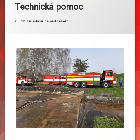
Technická pomoc
Kategorie:
Publikováno
Aktualizováno
31. 3. 2024
2. 4. 2024
Akce
Od
SDH Předměřice nad Labem