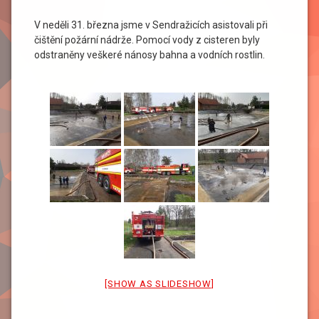
V neděli 31. března jsme v Sendražicích asistovali při
čištění požární nádrže. Pomocí vody z cisteren byly
odstraněny veškeré nánosy bahna a vodních rostlin.
[SHOW AS SLIDESHOW]