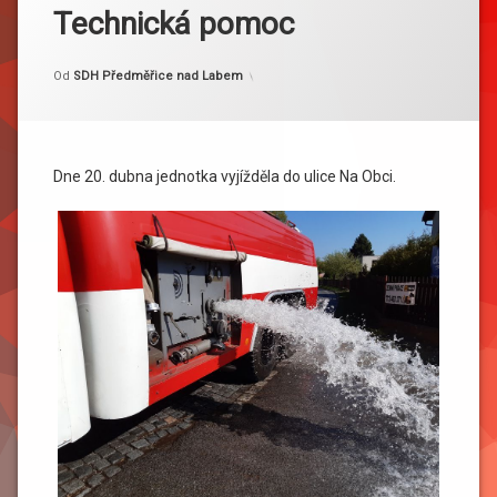
Technická pomoc
Kategorie:
Publikováno
Aktualizováno
20. 4. 2020
4. 5. 2020
Akce
Od
SDH Předměřice nad Labem
Dne 20. dubna jednotka vyjížděla do ulice Na Obci.