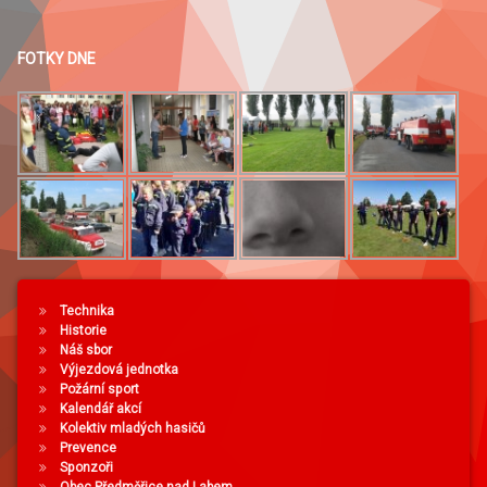
FOTKY DNE
Technika
Historie
Náš sbor
Výjezdová jednotka
Požární sport
Kalendář akcí
Kolektiv mladých hasičů
Prevence
Sponzoři