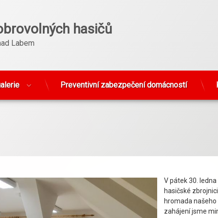
obrovolných hasičů
nad Labem
alerie
Preventivní zabezpečení domácností
V pátek 30. ledna
hasičské zbrojnici
hromada našeho 
zahájení jsme mi