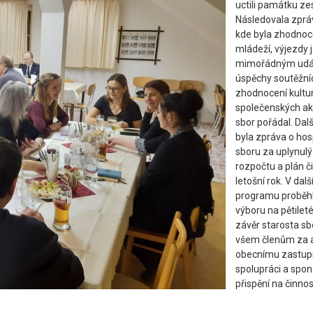
uctili památku ze
Následovala zpráv
kde byla zhodnoc
mládeží, výjezdy 
mimořádným udá
úspěchy soutěžní
zhodnocení kultur
společenských akc
sbor pořádal. Da
byla zpráva o ho
sboru za uplynulý
rozpočtu a plán č
letošní rok. V dalš
programu proběhl
výboru na pětilet
závěr starosta s
všem členům za ak
obecnímu zastupi
spolupráci a spo
přispění na činnos