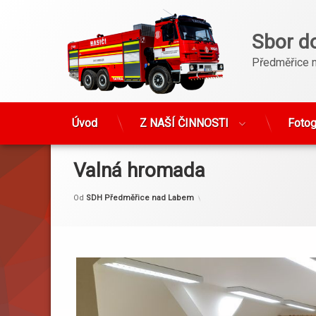
Sbor d
Předměřice 
Úvod
Z NAŠÍ ČINNOSTI
Fotog
Přejít
k
obsahu
Valná hromada
webu
Kategorie:
Publikováno
Aktualizováno
1. 2. 2026
6. 2. 2026
Akce
Od
SDH Předměřice nad Labem