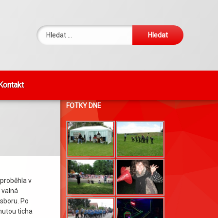
Vyhledávání
Kontakt
FOTKY DNE
 proběhla v
 valná
sboru. Po
nutou ticha