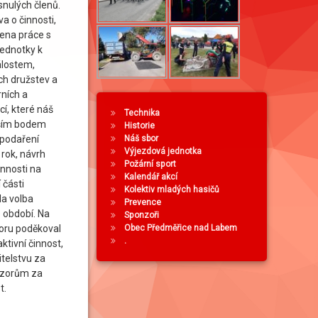
snulých členů.
a o činnosti,
ena práce s
jednotky k
lostem,
ch družstev a
ních a
í, které náš
Technika
lším bodem
Historie
Náš sbor
spodaření
Výjezdová jednotka
 rok, návrh
Požární sport
innosti na
Kalendář akcí
í části
Kolektiv mladých hasičů
a volba
Prevence
é období. Na
Sponzoři
Obec Předměřice nad Labem
boru poděkoval
.
tivní činnost,
telstvu za
nzorům za
t.