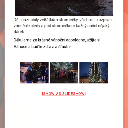
Děti nazdobily zvířátkům stromečky, všichni si zazpívali
vánoční koledy a pod stromečkem každý našel nějaký
dárek.
Děkujeme za krásné vánoční odpoledne, užijte si
Vánoce a buďte zdraví a šťastní!
[SHOW AS SLIDESHOW]