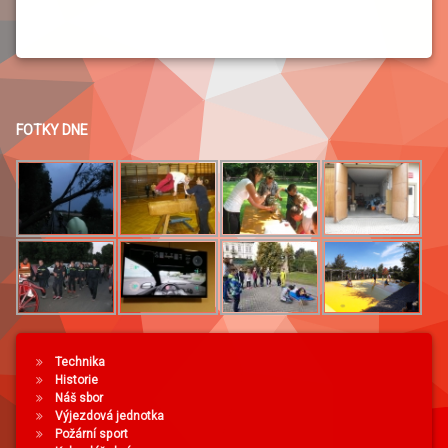
FOTKY DNE
Technika
Historie
Náš sbor
Výjezdová jednotka
Požární sport