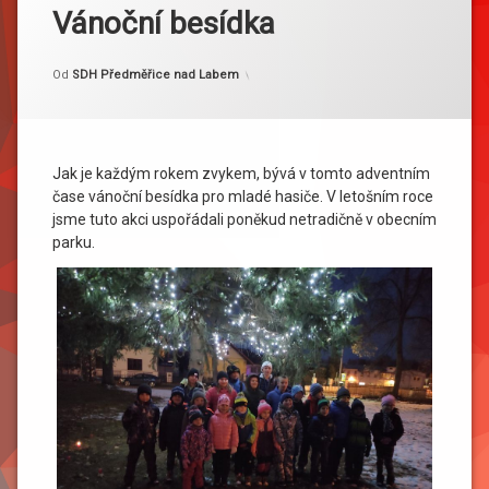
Vánoční besídka
Kategorie:
Publikováno
Aktualizováno
15. 12. 2021
18. 12. 2021
Akce
Od
SDH Předměřice nad Labem
Jak je každým rokem zvykem, bývá v tomto adventním
čase vánoční besídka pro mladé hasiče. V letošním roce
jsme tuto akci uspořádali poněkud netradičně v obecním
parku.