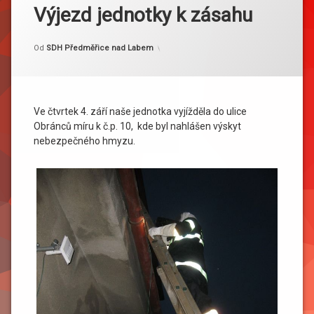
Výjezd jednotky k zásahu
Kategorie:
Publikováno
Aktualizováno
5. 9. 2014
9. 9. 2014
Akce
Od
SDH Předměřice nad Labem
Ve čtvrtek 4. září naše jednotka vyjížděla do ulice
Obránců míru k č.p. 10, kde byl nahlášen výskyt
nebezpečného hmyzu.