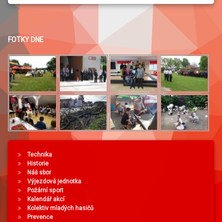
FOTKY DNE
Technika
Historie
Náš sbor
Výjezdová jednotka
Požární sport
Kalendář akcí
Kolektiv mladých hasičů
Prevence