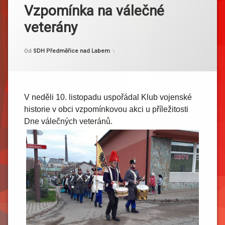
Vzpomínka na válečné
veterány
Kategorie:
Publikováno
Aktualizováno
10. 11. 2019
16. 11. 2019
Akce
Od
SDH Předměřice nad Labem
V neděli 10. listopadu uspořádal Klub vojenské
historie v obci vzpomínkovou akci u příležitosti
Dne válečných veteránů.