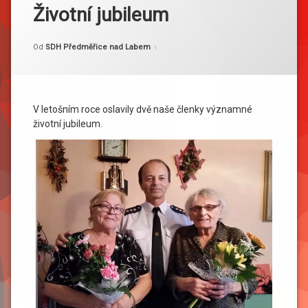
Životní jubileum
Kategorie:
Publikováno
Aktualizováno
27. 10. 2018
27. 10. 2018
Akce
Od
SDH Předměřice nad Labem
V letošním roce oslavily dvě naše členky významné
životní jubileum.