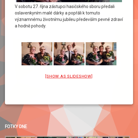
V sobotu 27. října zástupci hasičského sboru předali
oslavenkyním malé dárky a popřáli k tomuto
významnému životnímu jubileu především pevné zdraví
a hodně pohody.
[SHOW AS SLIDESHOW]
FOTKY DNE