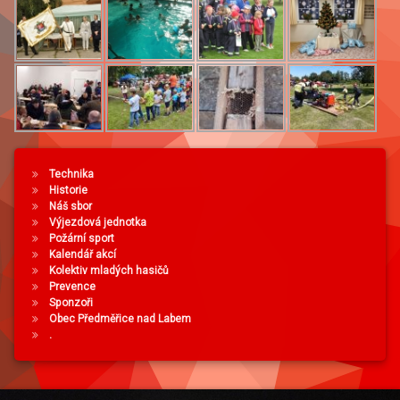
Technika
Historie
Náš sbor
Výjezdová jednotka
Požární sport
Kalendář akcí
Kolektiv mladých hasičů
Prevence
Sponzoři
Obec Předměřice nad Labem
.